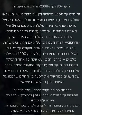
תיעודי/80 דקות/2008/ישראל, צרפת/עברית
זה סרט על מפגש מחודש בין שני גיבורים. שניים שבאו
מעולמות שונים, ונפגשו ברגע אחד גורלי בהיסטוריה של
מדינת ישראל.<האחד פלמ"חניק, קפטן בן 24 של
האוניה אקסודוס, שהפליג על הים כצבר מחוספס,
מרדן ומלא אמביציה להלחם באנגלים – אייק
אהרונוביץ ולצידו מעפיל בן 30, נואם מחונן, ציוני שרוף,
שכל משפחתו נרצחה בשואה, שעולה על האוניה
ומצליח בכוח מילותיו בלבד, להחזיק 4500 מעפילים
בלב ים – מרדכי רוזמן. 60 שנה כל אחד התגלגל
בדרכו בחיים, עד שלעת זקנה התעורר הצורך לדבר
על דברים, לחלוק רגשות. התבוננות אינטימית בחייהם
של השניים ממחישה את הפער בין החלום שרקמו על
האוניה לבין המציאות בישראל.
ההקרנה פתוחה לקהל הרחב - כולם מוזמנים!​
התשלום עבור הצפיה והמפגש נתון לבחירתך - כל אחד
משלם ע"פ יכולתו.
תמיכתך תגיע באופן ישיר ליוצרים ולמיזם ובכך תאפשר לנו
להמשיך לספר את הסיפור הישראלי בארץ ובעולם.