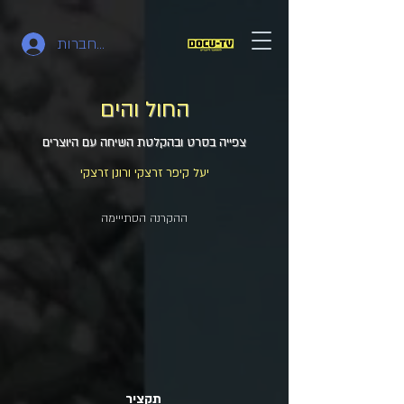
להתחברות
החול והים
צפייה בסרט ובהקלטת השיחה עם היוצרים
יעל קיפר זרצקי ורונן זרצקי
ההקרנה הסתייימה
תקציר