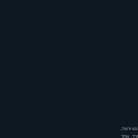
טו ורשה,
רד, אחד