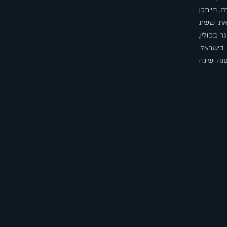
 על עברה. הייתכן
יה הלוחמים נשכחו? הסרט מלווה בין השנים 2003 – 2006 את ששת
 בפולין,
 בישראל.
 יותר מ80, הדרך שבה הם זוכרים היום את המרד אחרי 60 שנה שונה