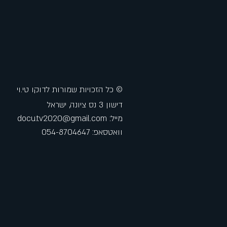
©
כל הזכויות שמורות לדוקו טי.וי
דישון 3 נס ציונה, ישראל
מייל:
docu.tv2020@gmail.com
וואטסאפ: 054-8704647